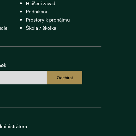
Hlášení závad
Podnikání
Prostory k pronájmu
udie
Škola / školka
nek
Odebírat
dministrátora