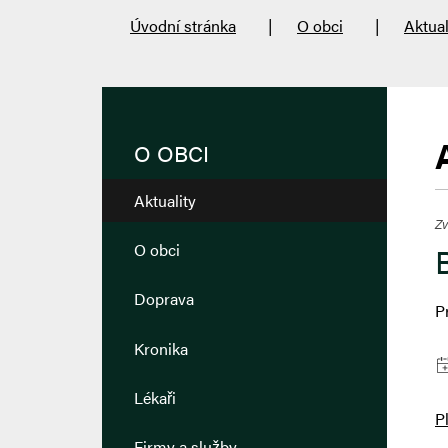
Úvodní stránka
O obci
Aktual
O OBCI
Aktuality
Zv
O obci
Doprava
P
Kronika
Lékaři
P
Firmy a služby