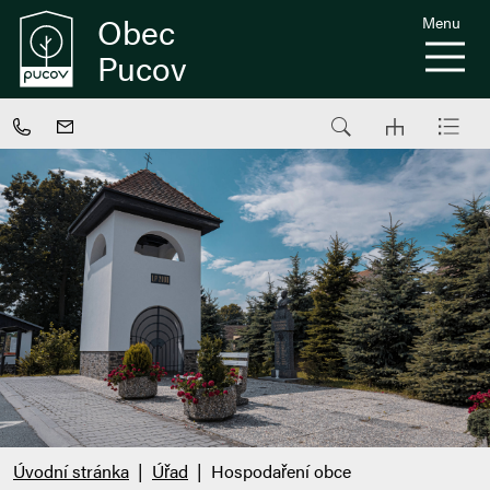
Obec
Menu
Pucov
Úvodní stránka
Úřad
Hospodaření obce