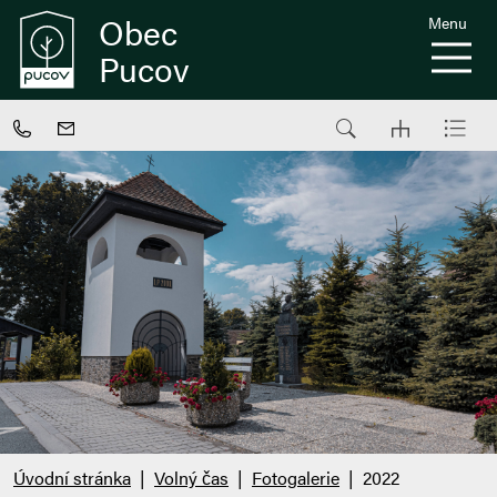
Obec
Menu
Pucov
Úvodní stránka
Volný čas
Fotogalerie
2022